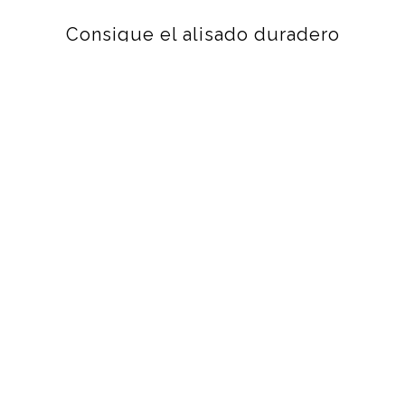
Consigue el alisado duradero
que buscan
tus clientes (3 y 5 meses).
Trabaja cualquier efecto en
todo tipo de cabellos!
Desde un alisado total hasta
un suave efecto anti-frizz.