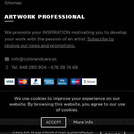
Sitemap
ARTWORK PROFESSIONAL
We promote your INSPIRATION motivating you to develop
your work with the passion of an artist.
Subscribe to
receive our news and promotions.
info@colorandcare.es
Tel: 948 290 904 – 676 38 74 68
We use cookies to improve your experience on our
website. By browsing this website, you agree to our use
© 2026
Art Work Professional
. All rights reserved
of cookies.
More info
We attend your requests live from Monday to Friday from 09:00
ACCEPT
to 15:00 and the rest of the hours delayed. We look forward to
¡NUEVA WEB PARA PROFESIONALES!