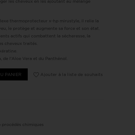
téger les cheveux en les ajoutant au mélange
xe thermoprotecteur x-hp mirustyle, il relie la
eu, le protège et augmente sa force et son état.
ients actifs qui combattent la sécheresse, la
des cheveux traités.
kératine.
a, de l'Aloe Vera et du Panthénol.
e Step 1
U PANIER
Ajouter à la liste de souhaits
e procédés chimiques