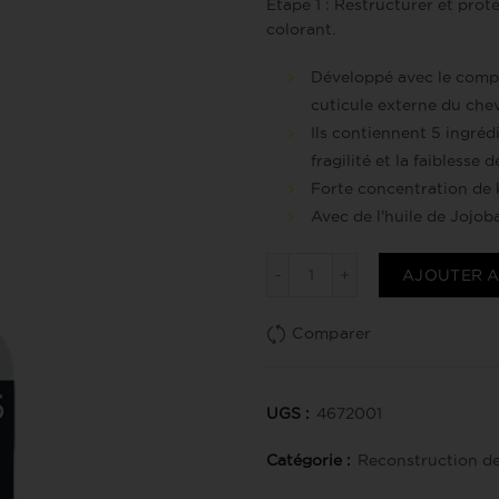
Étape 1 : Restructurer et pro
colorant.
Développé avec le comple
cuticule externe du chev
Ils contiennent 5 ingréd
fragilité et la faiblesse 
Forte concentration de 
Avec de l'huile de Jojob
quantité de Fiber 5 Forc
AJOUTER A
Comparer
UGS :
4672001
Catégorie :
Reconstruction d