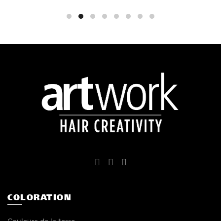
de
prix :
€17,55
à
€37,45
COLORATION
Couleurs de la terre