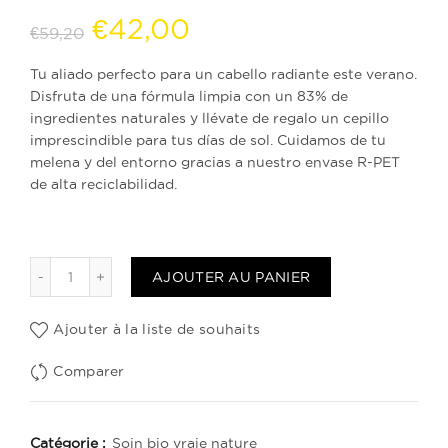
Le
Le
€
42,00
€
59,20
prix
prix
Tu aliado perfecto para un cabello radiante este verano.
Disfruta de una fórmula limpia con un
83% de
initial
actuel
ingredientes naturales
y llévate
de regalo un cepillo
imprescindible para tus días de sol. Cuidamos de tu
était :
est :
melena y del entorno gracias a nuestro envase R-PET
de alta reciclabilidad.
€59,20.
€42,00.
quantité de Dúo Cabellos Coloreados True Nature
AJOUTER AU PANIER
Ajouter à la liste de souhaits
Comparer
Catégorie :
Soin bio vraie nature