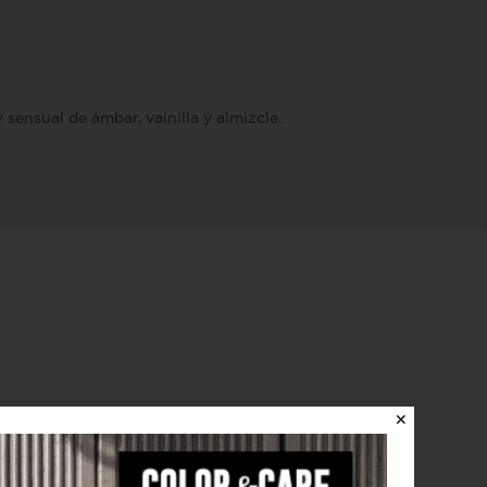
sensual de ámbar, vainilla y almizcle.
✕