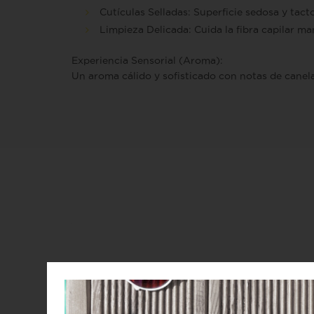
Cutículas Selladas:
Superficie sedosa y tact
Limpieza Delicada:
Cuida la fibra capilar ma
Experiencia Sensorial (Aroma):
Un aroma cálido y sofisticado con notas de canela,