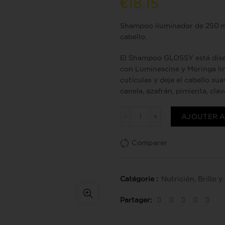
€
18,15
Shampoo iluminador de 250 ml 
cabello.
El Shampoo GLOSSY está diseñ
con Luminescine y Moringa lim
cutículas y deja el cabello sua
canela, azafrán, pimienta, clav
quantité de Shampoo Br
AJOUTER A
Comparer
Catégorie :
Nutrición, Brillo
Partager