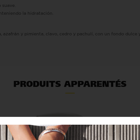
o suave.
nteniendo la hidratación.
 azafrán y pimienta, clavo, cedro y pachulí, con un fondo dulce y 
PRODUITS APPARENTÉS