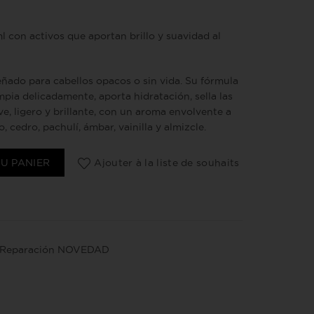
con activos que aportan brillo y suavidad al
ado para cabellos opacos o sin vida. Su fórmula
pia delicadamente, aporta hidratación, sella las
ve, ligero y brillante, con un aroma envolvente a
o, cedro, pachulí, ámbar, vainilla y almizcle.
illo GLOSSY 250 ml
U PANIER
Ajouter à la liste de souhaits
 y Reparación NOVEDAD