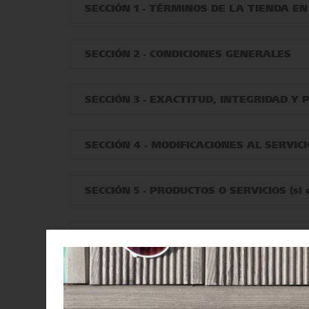
SECCIÓN 1 - TÉRMINOS DE LA TIENDA EN
SECCIÓN 2 - CONDICIONES GENERALES
SECCIÓN 3 - EXACTITUD, INTEGRIDAD Y
SECCIÓN 4 - MODIFICACIONES AL SERVICI
SECCIÓN 5 - PRODUCTOS O SERVICIOS (si 
SECCIÓN 6 - PRECISIÓN DE LA FACTURA
SECCIÓN 7 - HERRAMIENTAS OPCIONALE