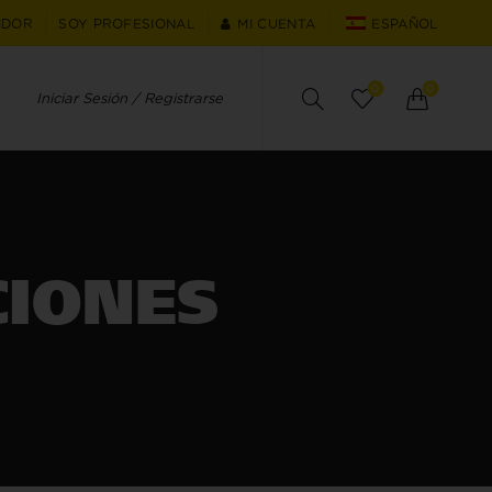
IDOR
SOY PROFESIONAL
MI CUENTA
ESPAÑOL
0
0
Iniciar Sesión / Registrarse
CIONES