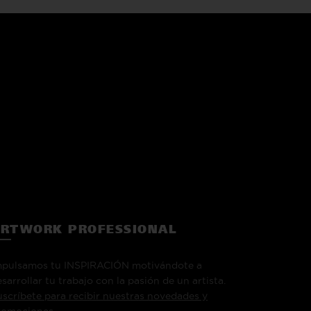
RTWORK PROFESSIONAL
mpulsamos tu INSPIRACIÓN motivándote a
sarrollar tu trabajo con la pasión de un artista.
uscríbete para recibir nuestras novedades y
romociones.