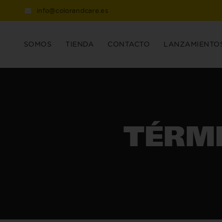
info@colorandcare.es
SOMOS
TIENDA
CONTACTO
LANZAMIENTO
TÉRMI