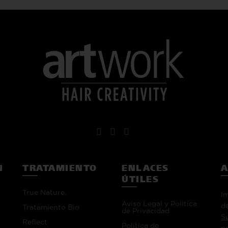
N
TRATAMIENTO
ENLACES
A
ÚTILES
True Nature.
I
Aviso Legal y Política
de
Tratamiento Bio
de Privacidad
S
Reflect
Política de
p