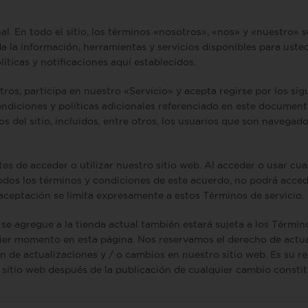
l. En todo el sitio, los términos «nosotros», «nos» y «nuestro» 
a la información, herramientas y servicios disponibles para usted 
íticas y notificaciones aquí establecidos.
otros, participa en nuestro «Servicio» y acepta regirse por los s
ondiciones y políticas adicionales referenciado en este document
os del sitio, incluidos, entre otros, los usuarios que son navegad
 de acceder o utilizar nuestro sitio web. Al acceder o usar cualq
dos los términos y condiciones de este acuerdo, no podrá acceder 
 aceptación se limita expresamente a estos Términos de servicio.
se agregue a la tienda actual también estará sujeta a los Término
uier momento en esta página. Nos reservamos el derecho de actua
n de actualizaciones y / o cambios en nuestro sitio web. Es su r
 sitio web después de la publicación de cualquier cambio consti