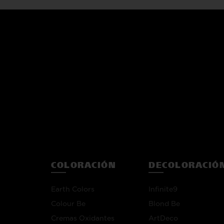
COLORACIÓN
DECOLORACIÓ
Earth Colors
Infinite9
Colour Be
Blond Be
Cremas Oxidantes
ArtDeco