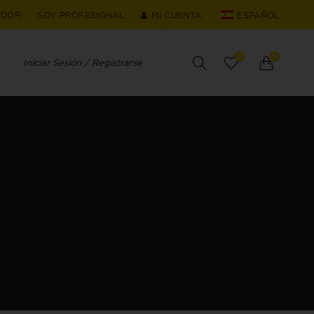
IDOR
SOY PROFESIONAL
MI CUENTA
ESPAÑOL
0
0
Iniciar Sesión / Registrarse
O