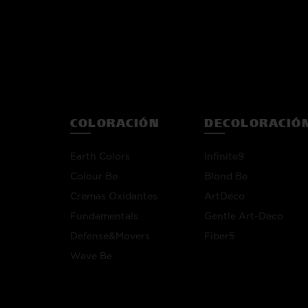
COLORACIÓN
DECOLORACIÓ
Earth Colors
Infinite9
Colour Be
Blond Be
Cremas Oxidantes
ArtDeco
Fundamentals
Gentle Art-Deco
Defense&Movers
Fiber5
Wave Be