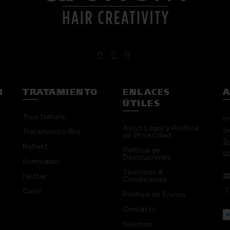
N
TRATAMIENTO
ENLACES
A
ÚTILES
True Nature.
I
Aviso Legal y Política
de
Tratamiento Bio
de Privacidad
S
Reflect
Política de
p
Devoluciones
Iluminador
Términos &
Nectar
Condiciones
Color
Política de Envíos
Contacto
Sitemap