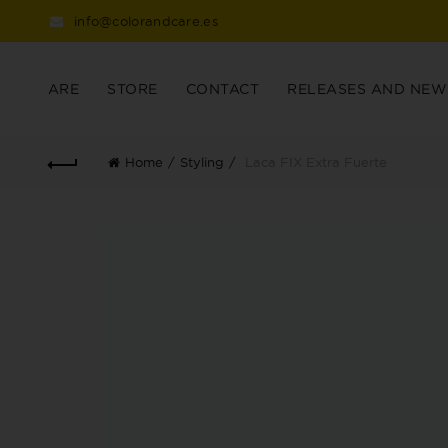
info@colorandcare.es
ARE
STORE
CONTACT
RELEASES AND NEW
Home
Styling
Laca FIX Extra Fuerte