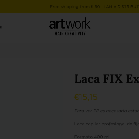
Free shipping from € 50
I AM A DISTRIBU
S
Laca FIX Ex
€
15,15
Para ver PP es necesario esta
Laca capilar profesional de fij
Formato 400 ml