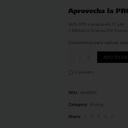
Aprovecha la P
40% DTO comprando 12 uds
+ REGALO 12 lacas FIX Fuerte
Consúltanos para realizar es
Laca FIX Extra Fuerte q
ADD TO CA
Compare
SKU:
464681X
Category:
Styling
Share