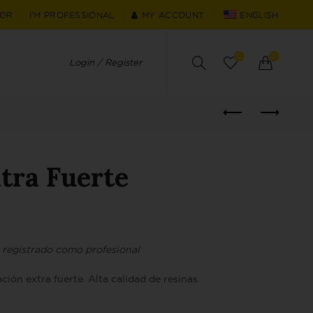
TOR
I'M PROFESSIONAL
MY ACCOUNT
ENGLISH
0
0
Login / Register
tra Fuerte
r registrado como profesional
ación extra fuerte. Alta calidad de resinas