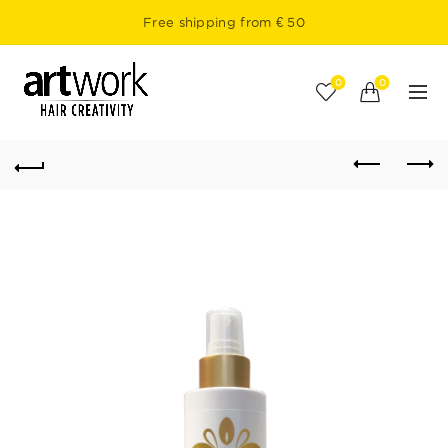
Free shipping from € 50
0
0