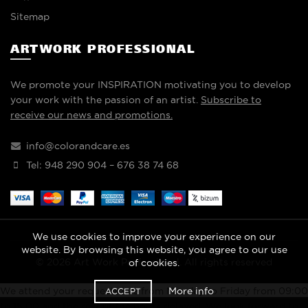
Sitemap
ARTWORK PROFESSIONAL
We promote your INSPIRATION motivating you to develop
your work with the passion of an artist.
Subscribe to
receive our news and promotions.
info@colorandcare.es
Tel: 948 290 904 – 676 38 74 68
We use cookies to improve your experience on our
website. By browsing this website, you agree to our use
© 2026
Art Work Professional
. All rights reserved
of cookies.
More info
We attend your requests live from Monday to Friday from 09:00
ACCEPT
to 15:00 and the rest of the hours delayed. We look forward to