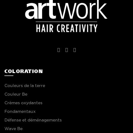
COLORATION
Couleurs de la terre
Couleur Be
Crèmes oxydantes
Fondamentaux
Défense et déménagements
Wave Be