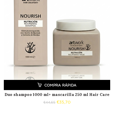
COMPRA RÁPIDA
Duo shampoo 1000 ml+ mascarilla 250 ml Hair Care
El
El
€
35,70
€
44,65
precio
precio