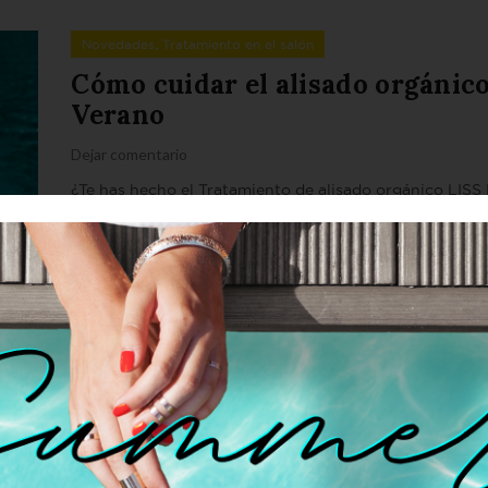
,
Novedades
Tratamiento en el salón
Cómo cuidar el alisado orgánic
Verano
Dejar comentario
¿Te has hecho el Tratamiento de alisado orgánico LISS
quieres mantenerlo por más tiempo? El calor, el sol, la s
mar, el...
Leer Más