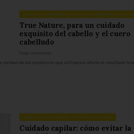
,
,
,
Coloración
Novedades
Sin categoría
Tratamiento en el salón
True Nature, para un cuidado
exquisito del cabello y el cuero
cabelludo
Dejar comentario
 calidad de los productos que utilizamos afecta el resultado final
,
,
Cabello graso
Novedades
Tratamiento en el salón
Cuidado capilar: cómo evitar la