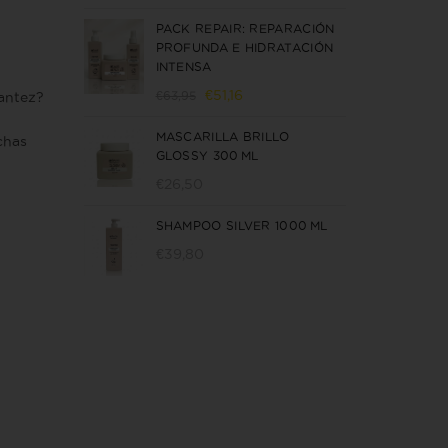
precio
precio
PACK REPAIR: REPARACIÓN
original
actual
PROFUNDA E HIDRATACIÓN
era:
es:
INTENSA
€44,65.
€35,70.
El
El
€
51,16
€
63,95
rantez?
precio
precio
MASCARILLA BRILLO
original
actual
chas
GLOSSY 300 ML
era:
es:
€63,95.
€51,16.
€
26,50
SHAMPOO SILVER 1000 ML
€
39,80