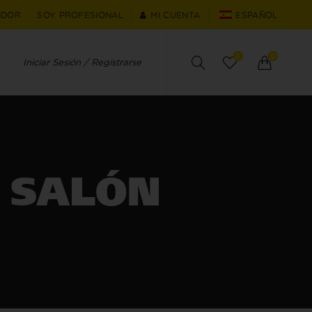
IDOR
SOY PROFESIONAL
MI CUENTA
ESPAÑOL
0
0
Iniciar Sesión / Registrarse
 SALÓN