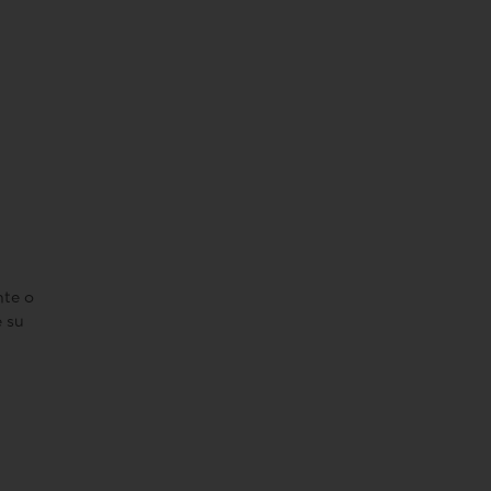
nte o
e su