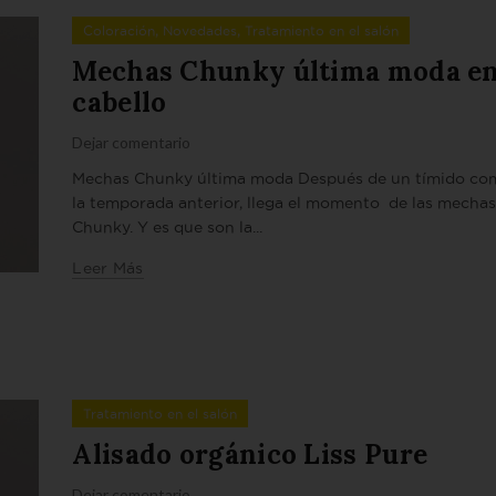
,
,
Coloración
Novedades
Tratamiento en el salón
Mechas Chunky última moda e
cabello
Dejar comentario
Mechas Chunky última moda Después de un tímido co
la temporada anterior, llega el momento de las mecha
Chunky. Y es que son la...
Leer Más
Tratamiento en el salón
Alisado orgánico Liss Pure
Dejar comentario