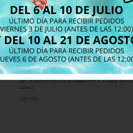
,
Cabello Rizado
Tratamiento en el salón
¿Qué es el método Curly
profesional? Descubre nuestra
nueva Línea Apta para el métod
Dejar comentario
Seguro que has oido hablar del método curly girl si ere
que te apetece darle el protagonismo y aceptar tus ri
cabello...
Leer Más