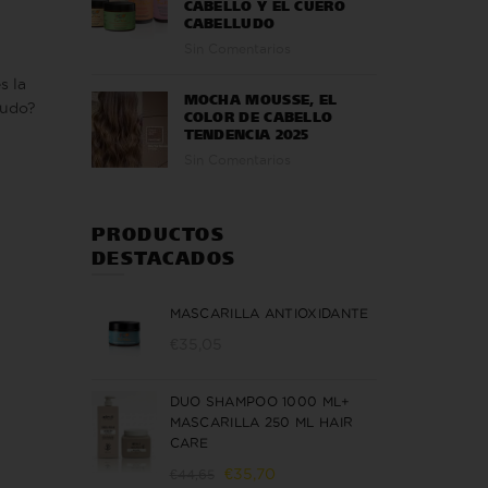
CABELLO Y EL CUERO
CABELLUDO
Sin Comentarios
s la
MOCHA MOUSSE, EL
nudo?
COLOR DE CABELLO
TENDENCIA 2025
Sin Comentarios
PRODUCTOS
DESTACADOS
MASCARILLA ANTIOXIDANTE
€
35,05
DUO SHAMPOO 1000 ML+
MASCARILLA 250 ML HAIR
CARE
El
El
€
35,70
€
44,65