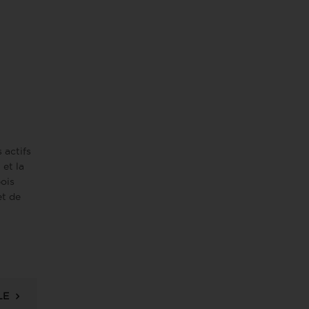
s actifs
 et la
ois
et de
LE