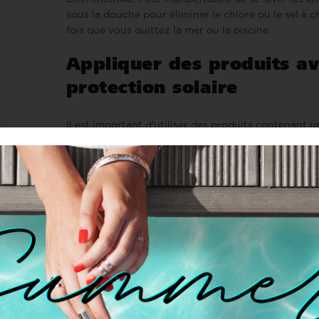
sous la douche pour éliminer le chlore ou le sel à 
fois que vous quittez la mer ou la piscine.
Appliquer des produits a
protection solaire
Il est important d'utiliser des produits contenant u
solaire UV. Appliquer sur cheveux humides à la pla
la piscine pour protéger votre crinière du soleil. Ce
aidera également à protéger la couleur et à la faire
plus longtemps. Beach Waves est un spray aux filtr
solaires et à l'huile d'argan, qui permet de créer la
tendance texture wavy cet été. Si les cheveux sont
ou méchés,
Baume de beauté
et le
Huile Sérum
NEC
l'huile de Tamanú, ils allongeront la durée de la col
tout en protégeant les cheveux du soleil, grâce à l
filtres solaires UV.
Masques hydratants