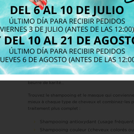
et
régénérant
Les masques sont les grands alliés des cheveux en é
peuvent être appliqués sur cheveux humides et
rassemblés en un chignon pour que ses ingrédient
agissent plus profondément sous la chaleur du solei
Les masques True Nature n'ont pas de silicones, de
parfums ou de couleurs artificielles. Ils sont égale
élaborés avec des phyto-extraits végétaux biologi
tels que le jus de tomate, l'échinacée, l'huile d'orang
beurre de karité...
Trouvez le shampooing et le masque qui convienne
mieux à chaque type de cheveux et combinez-les 
traitement plus complet :
Shampooing antioxydant (usage fréquent
Shampooing couleur (cheveux colorés ou