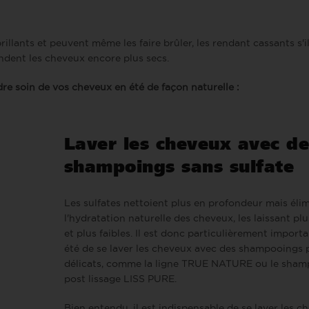
llants et peuvent même les faire brûler, les rendant cassants s'i
rendent les cheveux encore plus secs.
re soin de vos cheveux en été de façon naturelle :
Laver les cheveux avec de
shampoings sans sulfate
Les sulfates nettoient plus en profondeur mais éli
l'hydratation naturelle des cheveux, les laissant plu
et plus faibles. Il est donc particulièrement import
été de se laver les cheveux avec des shampooings 
délicats, comme la ligne TRUE NATURE ou le
sham
post lissage LISS PURE
.
Bien entendu, il est indispensable de se laver les c