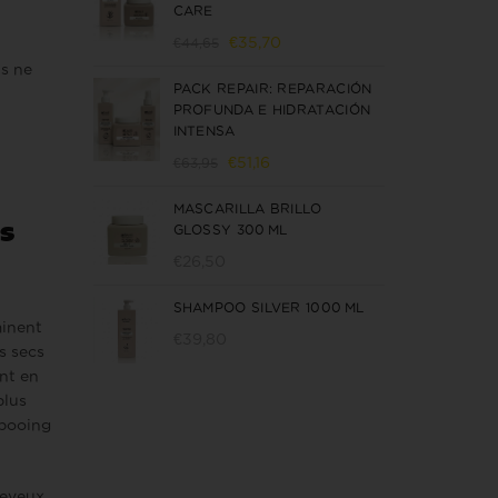
CARE
Le
Le
€
35,70
€
44,65
prix
prix
ls ne
PACK REPAIR: REPARACIÓN
initial
actuel
PROFUNDA E HIDRATACIÓN
était :
est :
INTENSA
€44,65.
€35,70.
Le
Le
€
51,16
€
63,95
prix
prix
MASCARILLA BRILLO
initial
actuel
s
GLOSSY 300 ML
était :
est :
€63,95.
€51,16.
€
26,50
SHAMPOO SILVER 1000 ML
minent
€
39,80
s secs
ant en
plus
pooing
heveux