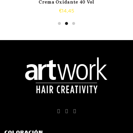
Crema Oxidante 40 Vol
€
14,45
COLORACIÓN