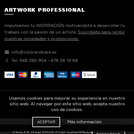
ARTWORK PROFESSIONAL
Impulsamos tu INSPIRACIÓN motivándote a desarrollar tu
trabajo con la pasión de un artista.
Suscríbete para recibir
nuestras novedades y promociones.
info@colorandcare.es
Tel: 948 290 904 – 676 38 74 68
Usamos cookies para mejorar su experiencia en nuestro
© 2026
Art Work Professional
. Todos los derechos
sitio web. Al navegar por este sitio web, acepta nuestro
reservados
uso de cookies.
Más información
Atendemos tus peticiones en directo de lunes a viernes de
ACEPTAR
09.00 a 15.00 y en diferido el resto del horario. ¡Esperamos tu
¡NUEVA WEB PARA PROFESIONALES!