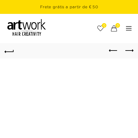
Frete grátis a partir de € 50
0
0