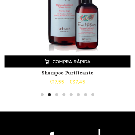
COMPRA RÁPIDA
Shampoo Purificante
Price
€
17,55
–
€
37,45
range:
€17,55
through
€37,45