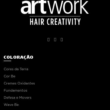
COLORAÇÃO
Cores da Terra
Cor Be
Cremes Oxidantes
Fundamentos
Defesa e Movers
Wave Be