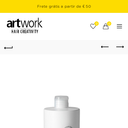
Frete grátis a partir de € 50
0
0