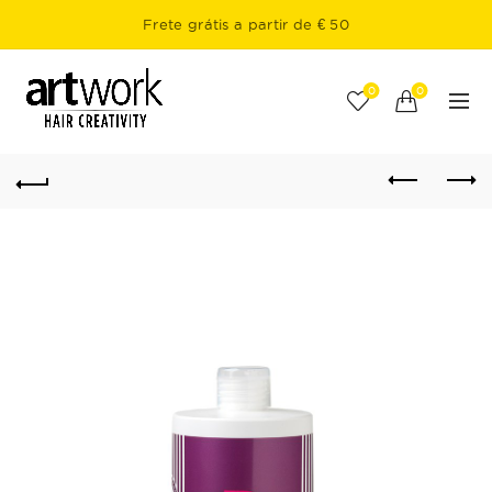
Frete grátis a partir de € 50
0
0