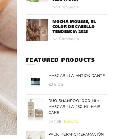
No Comments
MOCHA MOUSSE, EL
COLOR DE CABELLO
TENDENCIA 2025
No Comments
FEATURED PRODUCTS
MASCARILLA ANTIOXIDANTE
€
35,05
DUO SHAMPOO 1000 ML+
MASCARILLA 250 ML HAIR
CARE
El
El
€
35,70
€
44,65
precio
precio
PACK REPAIR: REPARACIÓN
original
actual