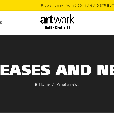
Free shipping from € 50
I AM A DISTRIBU
S
LEASES AND N
Home
What's new?