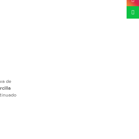
Insta
What
va de
rcilla
tinuado