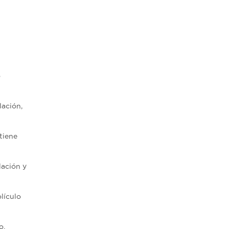
o
lación,
 tiene
lación y
olículo
o.