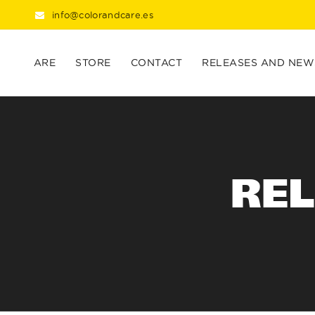
info@colorandcare.es
ARE
STORE
CONTACT
RELEASES AND NEW
RE