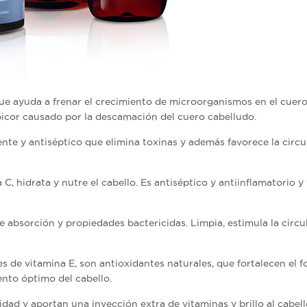
ue ayuda a frenar el crecimiento de microorganismos en el cuer
 picor causado por la descamación del cuero cabelludo.
nte y antiséptico que elimina toxinas y además favorece la circu
, hidrata y nutre el cabello. Es antiséptico y antiinflamatorio y
 absorción y propiedades bactericidas. Limpia, estimula la circu
s de vitamina E, son antioxidantes naturales, que fortalecen el f
ento óptimo del cabello.
dad y aportan una inyección extra de vitaminas y brillo al cabell