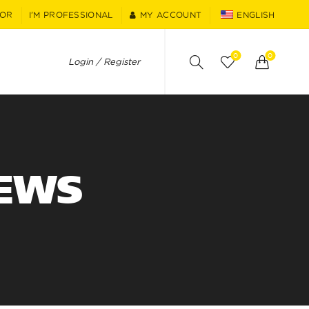
TOR
I'M PROFESSIONAL
MY ACCOUNT
ENGLISH
0
0
Login / Register
EWS