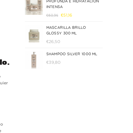
PROFUNDA E HIDRATACIÓN
era:
es:
INTENSA
€44,65.
€35,70.
El
El
€
51,16
€
63,95
precio
precio
MASCARILLA BRILLO
original
actual
GLOSSY 300 ML
era:
es:
€63,95.
€51,16.
€
26,50
SHAMPOO SILVER 1000 ML
lo.
€
39,80
e
uier
ro
e