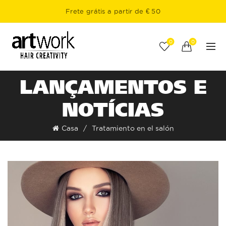
Frete grátis a partir de € 50
0
0
LANÇAMENTOS E
NOTÍCIAS
Casa
Tratamiento en el salón